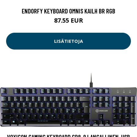
ENDORFY KEYBOARD OMNIS KAILH BR RGB
87.55 EUR
LISÄTIETOJA
VOXICON GAMING KEYBOARD GR8-9 LANGALLINEN, USB