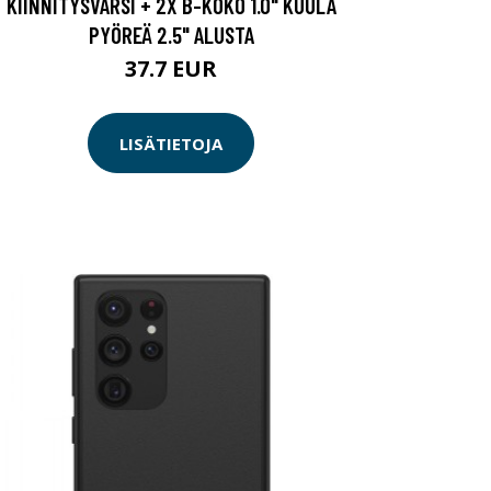
KIINNITYSVARSI + 2X B-KOKO 1.0" KUULA
PYÖREÄ 2.5" ALUSTA
37.7 EUR
LISÄTIETOJA