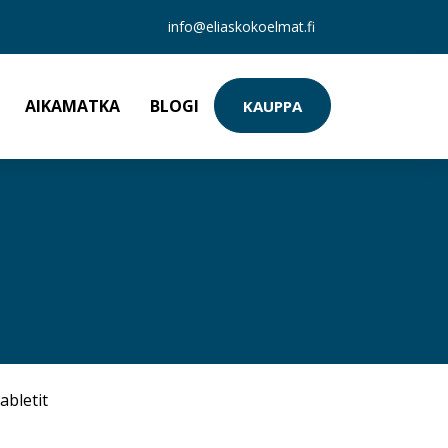
info@eliaskokoelmat.fi
AIKAMATKA
BLOGI
KAUPPA
abletit