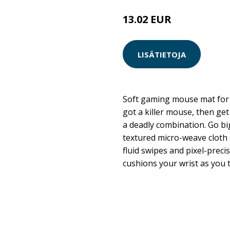
13.02 EUR
LISÄTIETOJA
Soft gaming mouse mat for s
got a killer mouse, then ge
a deadly combination. Go bi
textured micro-weave cloth
fluid swipes and pixel-preci
cushions your wrist as you 