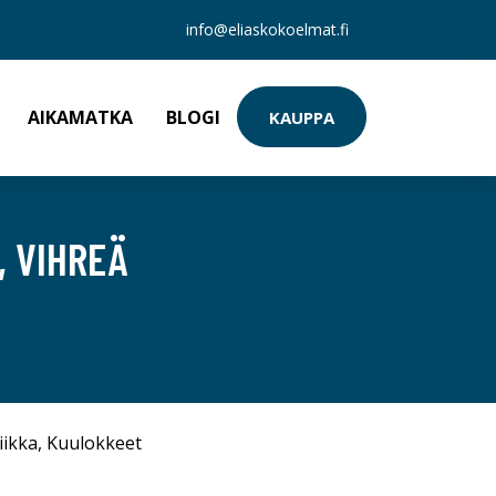
info@eliaskokoelmat.fi
AIKAMATKA
BLOGI
KAUPPA
, VIHREÄ
iikka
,
Kuulokkeet