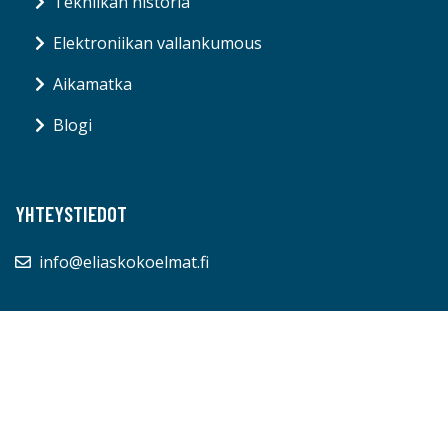
Tekniikan historia
Elektroniikan vallankumous
Aikamatka
Blogi
YHTEYSTIEDOT
info@eliaskokoelmat.fi
© eliaskokoelmat.fi 2026
Blogi
Ota yhteyttä
Evästeet
Tietosuojakäytäntö
Sivukartta