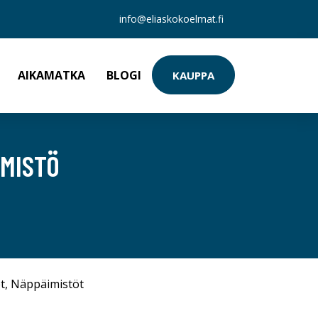
info@eliaskokoelmat.fi
AIKAMATKA
BLOGI
KAUPPA
IMISTÖ
t
,
Näppäimistöt