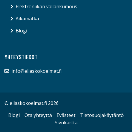
Elektroniikan vallankumous
Aikamatka
Blogi
YHTEYSTIEDOT
info@eliaskokoelmat.fi
© eliaskokoelmat.fi 2026
Blogi
Ota yhteyttä
Evästeet
Tietosuojakäytäntö
Sivukartta