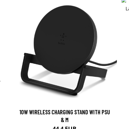
-
10W WIRELESS CHARGING STAND WITH PSU
& M
44.4 EUR