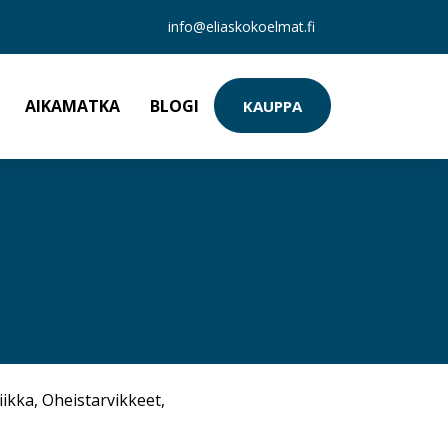
info@eliaskokoelmat.fi
AIKAMATKA
BLOGI
KAUPPA
iikka
,
Oheistarvikkeet
,