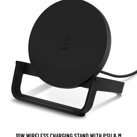
10W WIRELESS CHARGING STAND WITH PSU & M