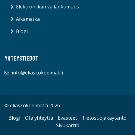
Elektroniikan vallankumous
Aikamatka
Blogi
YHTEYSTIEDOT
info@eliaskokoelmat.fi
© eliaskokoelmat.fi 2026
Blogi
Ota yhteyttä
Evästeet
Tietosuojakäytäntö
Sivukartta