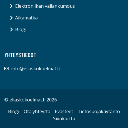
Elektroniikan vallankumous
Aikamatka
Blogi
YHTEYSTIEDOT
info@eliaskokoelmat.fi
© eliaskokoelmat.fi 2026
Blogi
Ota yhteyttä
Evästeet
Tietosuojakäytäntö
Sivukartta