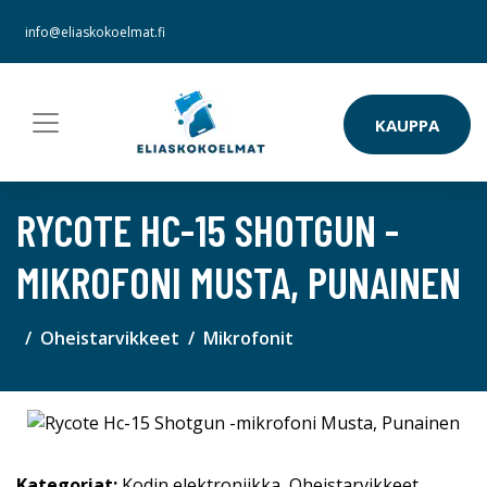
info@eliaskokoelmat.fi
KAUPPA
RYCOTE HC-15 SHOTGUN -
MIKROFONI MUSTA, PUNAINEN
Oheistarvikkeet
Mikrofonit
Kategoriat:
Kodin elektroniikka
,
Oheistarvikkeet
,