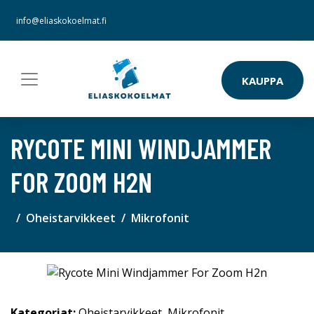
info@eliaskokoelmat.fi
KAUPPA
RYCOTE MINI WINDJAMMER
FOR ZOOM H2N
Oheistarvikkeet
Mikrofonit
Kategoriat:
Oheistarvikkeet
,
Mikrofonit