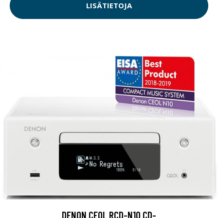
LISÄTIETOJA
DENON CEOL RCD-N10 CD-