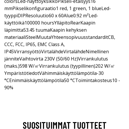
colorsLed-näyttöyksikköPikseli-etäisyys16
mmPikselikonfiguraatio1 red, 1 green, 1 blueLed-
tyyppiDIPResoluutio60 x 60Alue0.92 m²Led-
käyttöikä100000 hoursYlläpitoRearKaapin
läpimitta53.45 tuumaKaapin kehyksen
materiaaliSteelMuutaYhteensopivuusstandarditCB,
CCC, FCC, IP65, EMC Class A,
IP45VirransyöttöVirtalähdeVirtalähdeNimellinen
jänniteVaihtovirta 230V (50/60 Hz)Virrankulutus
(maks.)598 W/㎡Virrankulutus (tyypillinen)202 W/㎡
YmpäristötiedotVähimmäiskäyttölämpötila-30
°CEnimmäiskäyttölämpötila50 °CToimintakosteus10 -
90%
SUOSITUIMMAT TUOTTEET