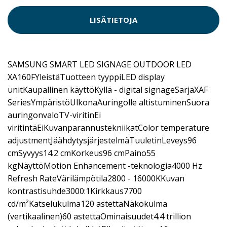
LISÄTIETOJA
SAMSUNG SMART LED SIGNAGE OUTDOOR LED
XA160FYleistäTuotteen tyyppiLED display
unitKaupallinen käyttöKyllä - digital signageSarjaXAF
SeriesYmpäristöUlkonaAuringolle altistuminenSuora
auringonvaloTV-viritinEi
viritintäEiKuvanparannustekniikatColor temperature
adjustmentJäähdytysjärjestelmäTuuletinLeveys96
cmSyvyys14.2 cmKorkeus96 cmPaino55
kgNäyttöMotion Enhancement -teknologia4000 Hz
Refresh RateVärilämpötila2800 - 16000KKuvan
kontrastisuhde3000:1Kirkkaus7700
cd/m²Katselukulma120 astettaNäkokulma
(vertikaalinen)60 astettaOminaisuudet4.4 trillion