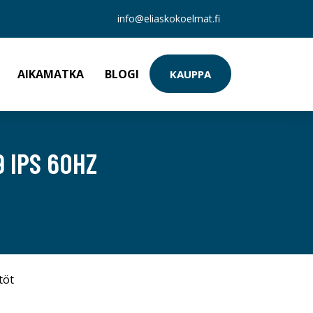
info@eliaskokoelmat.fi
AIKAMATKA
BLOGI
KAUPPA
 IPS 60HZ
töt