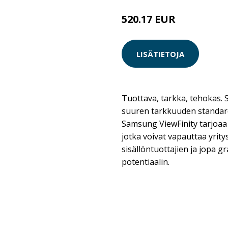
520.17 EUR
520.18 EUR
LISÄTIETOJA
Tuottava, tarkka, tehokas.
suuren tarkkuuden standard
Samsung ViewFinity tarjoaa 
jotka voivat vapauttaa yrity
sisällöntuottajien ja jopa g
potentiaalin.