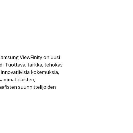
 Samsung ViewFinity on uusi
i Tuottava, tarkka, tehokas.
innovatiivisia kokemuksia,
sammattilaisten,
raafisten suunnittelijoiden