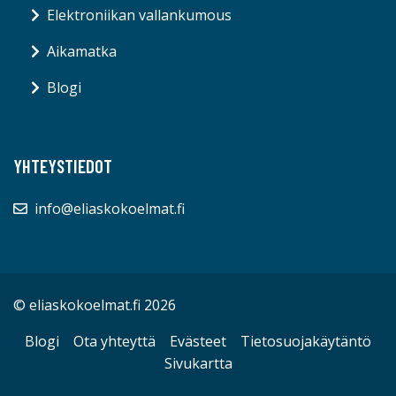
Elektroniikan vallankumous
Aikamatka
Blogi
YHTEYSTIEDOT
info@eliaskokoelmat.fi
© eliaskokoelmat.fi 2026
Blogi
Ota yhteyttä
Evästeet
Tietosuojakäytäntö
Sivukartta