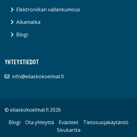
Elektroniikan vallankumous
Aikamatka
Blogi
YHTEYSTIEDOT
info@eliaskokoelmat.fi
© eliaskokoelmat.fi 2026
Blogi
Ota yhteyttä
Evästeet
Tietosuojakäytäntö
Sivukartta