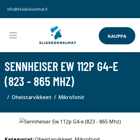
info@eliaskokoelmat.fi
KAUPPA
SENNHEISER EW 112P G4-E
(823 - 865 MHZ)
Oheistarvikkeet
Mikrofonit
Kategoriat:
Oheistarvikkeet
,
Mikrofonit