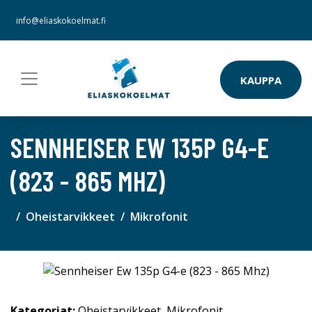
info@eliaskokoelmat.fi
KAUPPA
SENNHEISER EW 135P G4-E
(823 - 865 MHZ)
Oheistarvikkeet
Mikrofonit
Kategoriat:
Oheistarvikkeet
,
Mikrofonit