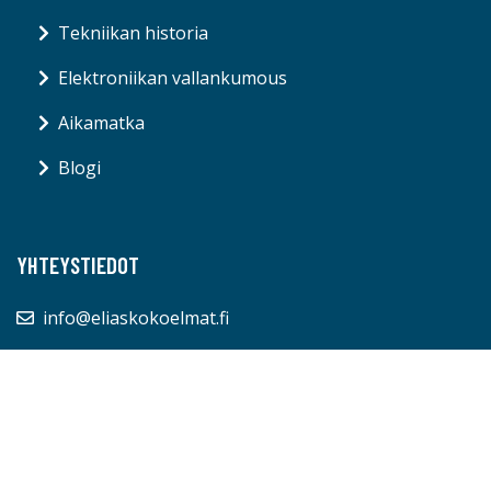
Tekniikan historia
Elektroniikan vallankumous
Aikamatka
Blogi
YHTEYSTIEDOT
info@eliaskokoelmat.fi
© eliaskokoelmat.fi 2026
Blogi
Ota yhteyttä
Evästeet
Tietosuojakäytäntö