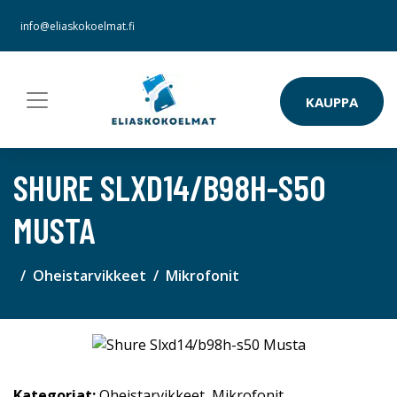
info@eliaskokoelmat.fi
KAUPPA
SHURE SLXD14/B98H-S50
MUSTA
Oheistarvikkeet
Mikrofonit
Kategoriat:
Oheistarvikkeet
,
Mikrofonit