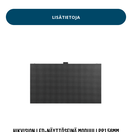
LISÄTIETOJA
HIKVISION LED-NÄYTTÖSEINÄ MODUULI PP1.56MM