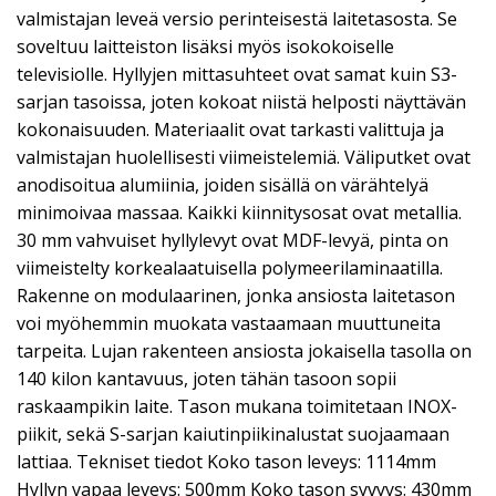
valmistajan leveä versio perinteisestä laitetasosta. Se
soveltuu laitteiston lisäksi myös isokokoiselle
televisiolle. Hyllyjen mittasuhteet ovat samat kuin S3-
sarjan tasoissa, joten kokoat niistä helposti näyttävän
kokonaisuuden. Materiaalit ovat tarkasti valittuja ja
valmistajan huolellisesti viimeistelemiä. Väliputket ovat
anodisoitua alumiinia, joiden sisällä on värähtelyä
minimoivaa massaa. Kaikki kiinnitysosat ovat metallia.
30 mm vahvuiset hyllylevyt ovat MDF-levyä, pinta on
viimeistelty korkealaatuisella polymeerilaminaatilla.
Rakenne on modulaarinen, jonka ansiosta laitetason
voi myöhemmin muokata vastaamaan muuttuneita
tarpeita. Lujan rakenteen ansiosta jokaisella tasolla on
140 kilon kantavuus, joten tähän tasoon sopii
raskaampikin laite. Tason mukana toimitetaan INOX-
piikit, sekä S-sarjan kaiutinpiikinalustat suojaamaan
lattiaa. Tekniset tiedot Koko tason leveys: 1114mm
Hyllyn vapaa leveys: 500mm Koko tason syvyys: 430mm