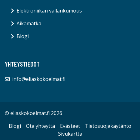
Elektroniikan vallankumous
Aikamatka
Blogi
YHTEYSTIEDOT
info@eliaskokoelmat.fi
© eliaskokoelmat.fi 2026
Blogi
Ota yhteyttä
Evästeet
Tietosuojakäytäntö
Sivukartta