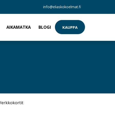
info@eliaskokoelmat.fi
AIKAMATKA
BLOGI
KAUPPA
Verkkokortit