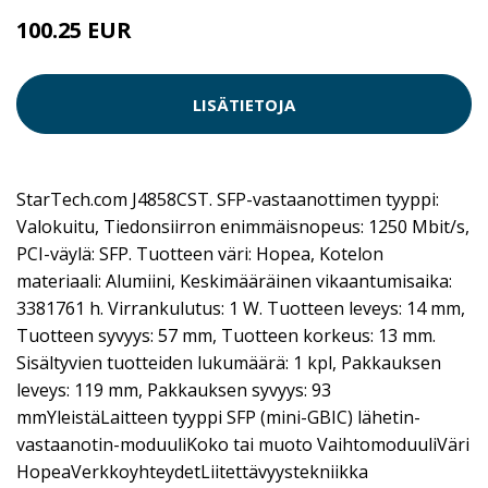
100.25 EUR
LISÄTIETOJA
StarTech.com J4858CST. SFP-vastaanottimen tyyppi:
Valokuitu, Tiedonsiirron enimmäisnopeus: 1250 Mbit/s,
PCI-väylä: SFP. Tuotteen väri: Hopea, Kotelon
materiaali: Alumiini, Keskimääräinen vikaantumisaika:
3381761 h. Virrankulutus: 1 W. Tuotteen leveys: 14 mm,
Tuotteen syvyys: 57 mm, Tuotteen korkeus: 13 mm.
Sisältyvien tuotteiden lukumäärä: 1 kpl, Pakkauksen
leveys: 119 mm, Pakkauksen syvyys: 93
mmYleistäLaitteen tyyppi SFP (mini-GBIC) lähetin-
vastaanotin-moduuliKoko tai muoto VaihtomoduuliVäri
HopeaVerkkoyhteydetLiitettävyystekniikka