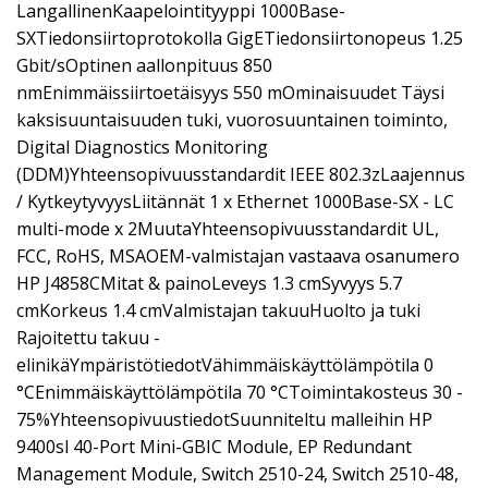
LangallinenKaapelointityyppi 1000Base-
SXTiedonsiirtoprotokolla GigETiedonsiirtonopeus 1.25
Gbit/sOptinen aallonpituus 850
nmEnimmäissiirtoetäisyys 550 mOminaisuudet Täysi
kaksisuuntaisuuden tuki, vuorosuuntainen toiminto,
Digital Diagnostics Monitoring
(DDM)Yhteensopivuusstandardit IEEE 802.3zLaajennus
/ KytkeytyvyysLiitännät 1 x Ethernet 1000Base-SX - LC
multi-mode x 2MuutaYhteensopivuusstandardit UL,
FCC, RoHS, MSAOEM-valmistajan vastaava osanumero
HP J4858CMitat & painoLeveys 1.3 cmSyvyys 5.7
cmKorkeus 1.4 cmValmistajan takuuHuolto ja tuki
Rajoitettu takuu -
elinikäYmpäristötiedotVähimmäiskäyttölämpötila 0
°CEnimmäiskäyttölämpötila 70 °CToimintakosteus 30 -
75%YhteensopivuustiedotSuunniteltu malleihin HP
9400sl 40-Port Mini-GBIC Module, EP Redundant
Management Module, Switch 2510-24, Switch 2510-48,