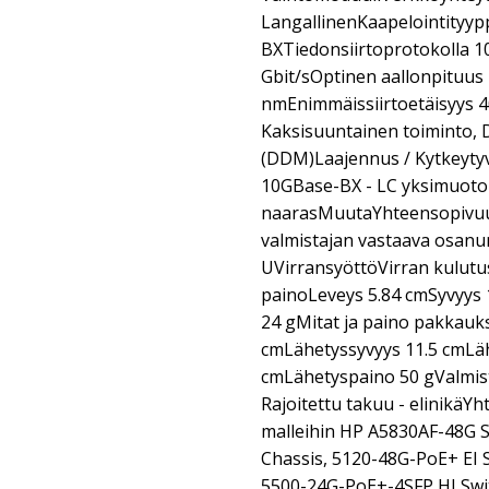
LangallinenKaapelointityyp
BXTiedonsiirtoprotokolla 1
Gbit/sOptinen aallonpituus
nmEnimmäissiirtoetäisyys 
Kaksisuuntainen toiminto, D
(DDM)Laajennus / Kytkeytyv
10GBase-BX - LC yksimuoto
naarasMuutaYhteensopivu
valmistajan vastaava osan
UVirransyöttöVirran kulutus
painoLeveys 5.84 cmSyvyys 
24 gMitat ja paino pakkauk
cmLähetyssyvyys 11.5 cmLä
cmLähetyspaino 50 gValmist
Rajoitettu takuu - elinikäY
malleihin HP A5830AF-48G 
Chassis, 5120-48G-PoE+ EI Sw
5500-24G-PoE+-4SFP HI Switc