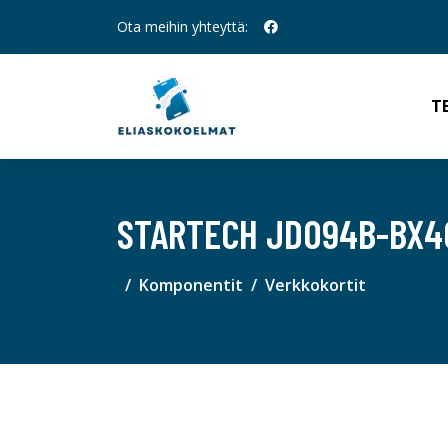
Ota meihin yhteyttä:
T
STARTECH JD094B-BX40
Komponentit
Verkkokortit