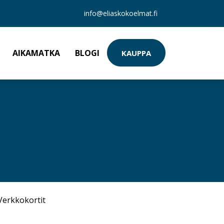
info@eliaskokoelmat.fi
AIKAMATKA
BLOGI
KAUPPA
Verkkokortit