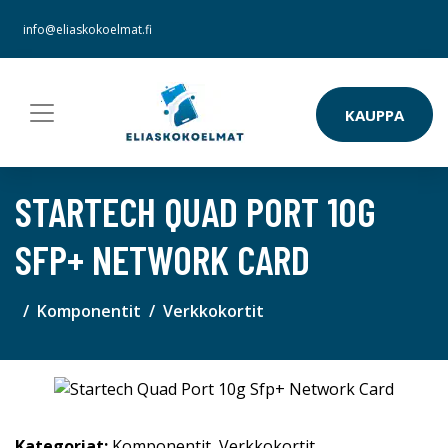
info@eliaskokoelmat.fi
KAUPPA
STARTECH QUAD PORT 10G
SFP+ NETWORK CARD
Komponentit
Verkkokortit
Kategoriat:
Komponentit
,
Verkkokortit