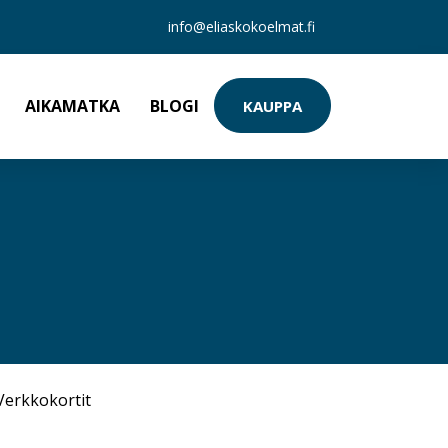
info@eliaskokoelmat.fi
AIKAMATKA
BLOGI
KAUPPA
Verkkokortit