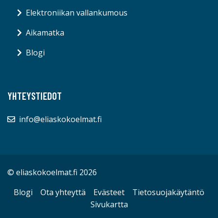
Elektroniikan vallankumous
Aikamatka
Blogi
YHTEYSTIEDOT
info@eliaskokoelmat.fi
© eliaskokoelmat.fi 2026
Blogi
Ota yhteyttä
Evästeet
Tietosuojakäytäntö
Sivukartta