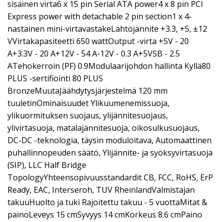
sisäinen virta6 x 15 pin Serial ATA power4 x 8 pin PCI
Express power with detachable 2 pin section1 x 4-
nastainen mini-virtavastakeLähtöjännite +3.3, +5, ±12
VVirtakapasiteetti 650 wattOutput -virta +5V - 20
A+3.3V - 20 A+12V - 54 A-12V - 0.3 A+5VSB - 2.5
ATehokerroin (PF) 0.9Modulaarijohdon hallinta Kyllä80
PLUS -sertifiointi 80 PLUS
BronzeMuutaJäähdytysjärjestelmä 120 mm
tuuletinOminaisuudet Ylikuumenemissuoja,
ylikuormituksen suojaus, ylijännitesuojaus,
ylivirtasuoja, matalajännitesuoja, oikosulkusuojaus,
DC-DC -teknologia, täysin moduloitava, Automaattinen
puhallinnopeuden säätö, Ylijännite- ja syöksyvirtasuoja
(SIP), LLC Half Bridge
TopologyYhteensopivuusstandardit CB, FCC, RoHS, ErP
Ready, EAC, Interseroh, TUV RheinlandValmistajan
takuuHuolto ja tuki Rajoitettu takuu - 5 vuottaMitat &
painoLeveys 15 cmSyvyys 14 cmKorkeus 8.6 cmPaino