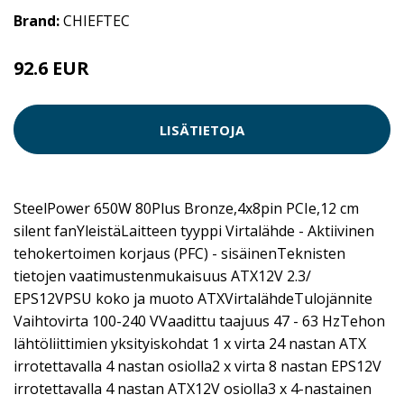
Brand:
CHIEFTEC
92.6 EUR
LISÄTIETOJA
SteelPower 650W 80Plus Bronze,4x8pin PCIe,12 cm
silent fanYleistäLaitteen tyyppi Virtalähde - Aktiivinen
tehokertoimen korjaus (PFC) - sisäinenTeknisten
tietojen vaatimustenmukaisuus ATX12V 2.3/
EPS12VPSU koko ja muoto ATXVirtalähdeTulojännite
Vaihtovirta 100-240 VVaadittu taajuus 47 - 63 HzTehon
lähtöliittimien yksityiskohdat 1 x virta 24 nastan ATX
irrotettavalla 4 nastan osiolla2 x virta 8 nastan EPS12V
irrotettavalla 4 nastan ATX12V osiolla3 x 4-nastainen