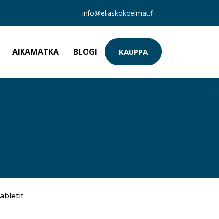
info@eliaskokoelmat.fi
AIKAMATKA
BLOGI
KAUPPA
abletit