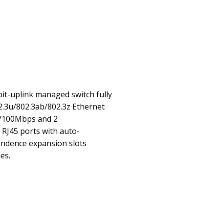
t-uplink managed switch fully
2.3u/802.3ab/802.3z Ethernet
10/100Mbps and 2
J45 ports with auto-
ndence expansion slots
es.