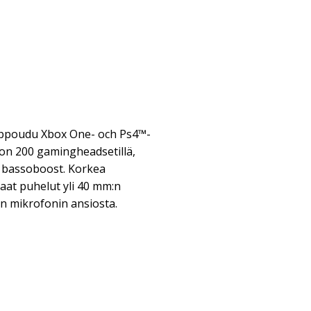
Uppoudu Xbox One- och Ps4™-
con 200 gamingheadsetillä,
ja bassoboost. Korkea
kaat puhelut yli 40 mm:n
än mikrofonin ansiosta.