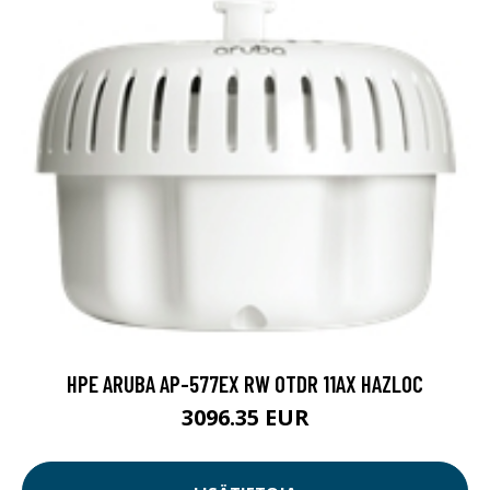
HPE ARUBA AP-577EX RW OTDR 11AX HAZLOC
3096.35 EUR