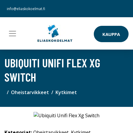
info@eliaskokoelmat.fi
KAUPPA
UBIQUITI UNIFI FLEX XG
SWITCH
Oheistarvikkeet
Kytkimet
Kategoriat:
Oheistarvikkeet
,
Kytkimet