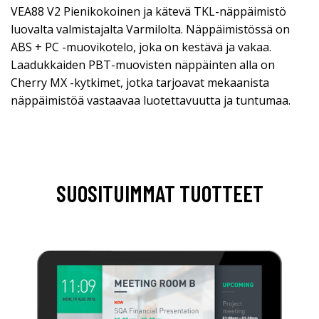
VEA88 V2 Pienikokoinen ja kätevä TKL-näppäimistö
luovalta valmistajalta Varmilolta. Näppäimistössä on
ABS + PC -muovikotelo, joka on kestävä ja vakaa.
Laadukkaiden PBT-muovisten näppäinten alla on
Cherry MX -kytkimet, jotka tarjoavat mekaanista
näppäimistöä vastaavaa luotettavuutta ja tuntumaa.
SUOSITUIMMAT TUOTTEET