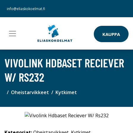
info@eliaskokoelmat.fi
KAUPPA
VIVOLINK HDBASET RECIEVER
W/ RS232
Oheistarvikkeet
Kytkimet
Kategoriat:
Oheistarvikkeet
,
Kytkimet