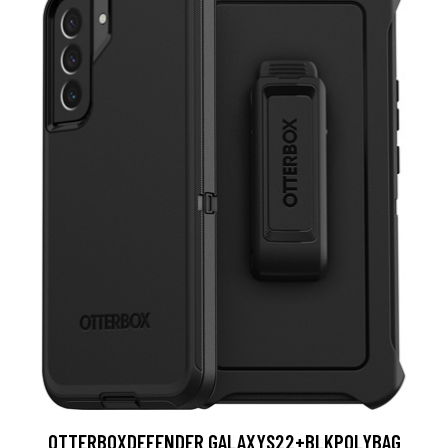
OTTERBOXDEFENDER GALAXYS22+BLKPOLYBAG