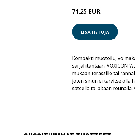
71.25 EUR
75 EUR
LISÄTIETOJA
Kompakti muotoilu, voimaka
sarjaliitäntään. VOXICON W2
mukaan terassille tai rannall
joten sinun ei tarvitse olla
sateella tai altaan reunalla.