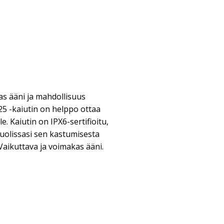
s ääni ja mahdollisuus
5 -kaiutin on helppo ottaa
e. Kaiutin on IPX6-sertifioitu,
 huolissasi sen kastumisesta
 Vaikuttava ja voimakas ääni.