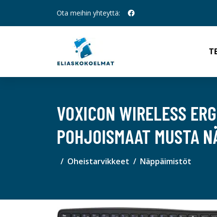
Ota meihin yhteyttä:
T
VOXICON WIRELESS ER
POHJOISMAAT MUSTA N
Oheistarvikkeet
Näppäimistöt