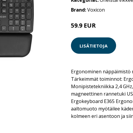
Kategoriat:
Oheistarvikkee
Brand:
Voxicon
59.9 EUR
LISÄTIETOJA
Ergonominen näppäimistö 
Tärkeimmät toiminnot: Er
Monipistetekniikka 2,4 GHz
magneettinen rannetuki US
Ergokeyboard E365 Ergono
aaltomuoto myötäilee käden
kolmeen eri asentoon ja si