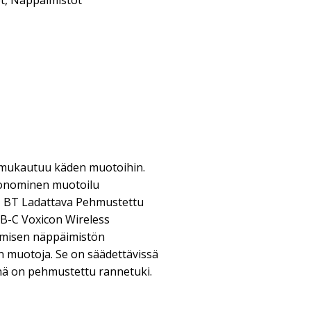
t
,
Näppäimistöt
mukautuu käden muotoihin.
gonominen muotoilu
, BT Ladattava Pehmustettu
B-C Voxicon Wireless
misen näppäimistön
 muotoja. Se on säädettävissä
inä on pehmustettu rannetuki.