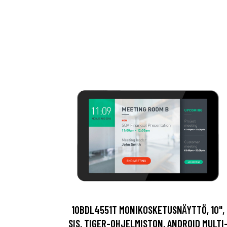
10BDL4551T MONIKOSKETUSNÄYTTÖ, 10",
SIS. TIGER-OHJELMISTON, ANDROID MULTI