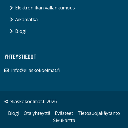
Elektroniikan vallankumous
Aikamatka
Blogi
YHTEYSTIEDOT
info@eliaskokoelmat.fi
© eliaskokoelmat.fi 2026
Blogi
Ota yhteyttä
Evästeet
Tietosuojakäytäntö
Sivukartta