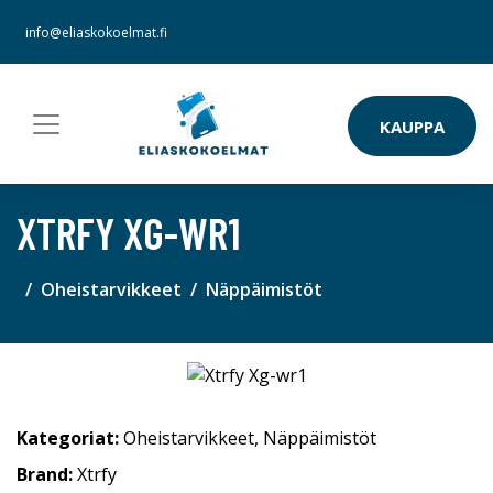
info@eliaskokoelmat.fi
KAUPPA
XTRFY XG-WR1
Oheistarvikkeet
Näppäimistöt
Kategoriat:
Oheistarvikkeet
,
Näppäimistöt
Brand:
Xtrfy