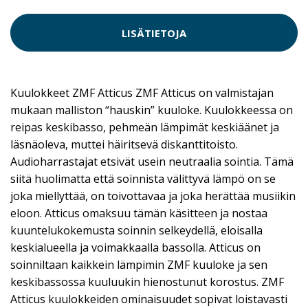
LISÄTIETOJA
Kuulokkeet ZMF Atticus ZMF Atticus on valmistajan
mukaan malliston “hauskin” kuuloke. Kuulokkeessa on
reipas keskibasso, pehmeän lämpimät keskiäänet ja
läsnäoleva, muttei häiritsevä diskanttitoisto.
Audioharrastajat etsivät usein neutraalia sointia. Tämä
siitä huolimatta että soinnista välittyvä lämpö on se
joka miellyttää, on toivottavaa ja joka herättää musiikin
eloon. Atticus omaksuu tämän käsitteen ja nostaa
kuuntelukokemusta soinnin selkeydellä, eloisalla
keskialueella ja voimakkaalla bassolla. Atticus on
soinniltaan kaikkein lämpimin ZMF kuuloke ja sen
keskibassossa kuuluukin hienostunut korostus. ZMF
Atticus kuulokkeiden ominaisuudet sopivat loistavasti