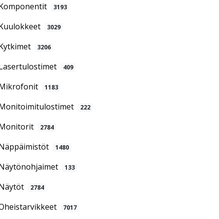
Komponentit
3193
Kuulokkeet
3029
Kytkimet
3206
Lasertulostimet
409
Mikrofonit
1183
Monitoimitulostimet
222
Monitorit
2784
Näppäimistöt
1480
Näytönohjaimet
133
Näytöt
2784
Oheistarvikkeet
7017