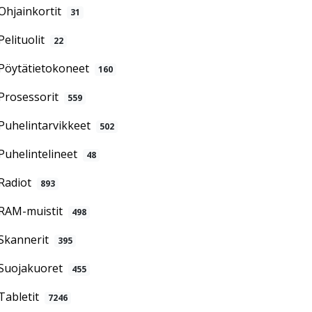
Ohjainkortit
31
Pelituolit
22
Pöytätietokoneet
160
Prosessorit
559
Puhelintarvikkeet
502
Puhelintelineet
48
Radiot
893
RAM-muistit
498
Skannerit
395
Suojakuoret
455
Tabletit
7246