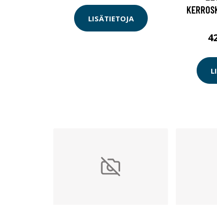
KERROSK
LISÄTIETOJA
4
L