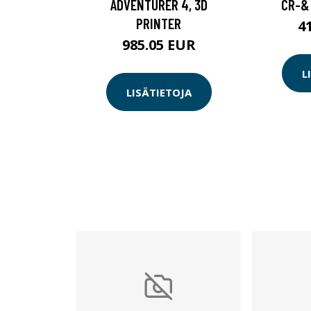
ADVENTURER 4, 3D
CR-& 
PRINTER
4
985.05 EUR
L
LISÄTIETOJA