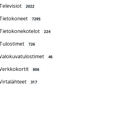
Televisiot
2022
Tietokoneet
7295
Tietokonekotelot
224
Tulostimet
726
Valokuvatulostimet
46
Verkkokortit
806
Virtalähteet
317