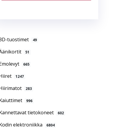
3D-tuostimet
49
Äänikortit
51
Emolevyt
665
Hiiret
1247
Hiirimatot
283
Kaiuttimet
996
Kannettavat tietokoneet
602
Kodin elektroniikka
6804