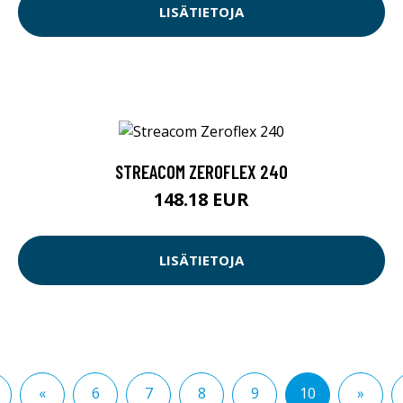
LISÄTIETOJA
STREACOM ZEROFLEX 240
148.18 EUR
LISÄTIETOJA
«
6
7
8
9
10
»