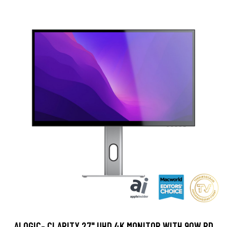
ALOGIC- CLARITY 27" UHD 4K MONITOR WITH 90W PD