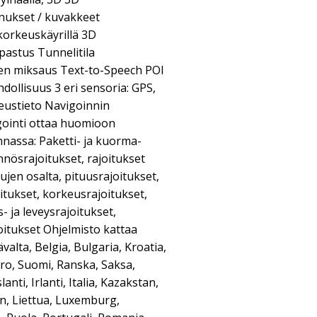
ukset / kuvakkeet
orkeuskäyrillä 3D
pastus Tunnelitila
en miksaus Text-to-Speech POI
ollisuus 3 eri sensoria: GPS,
peustieto Navigoinnin
gointi ottaa huomioon
nnassa: Paketti- ja kuorma-
nnösrajoitukset, rajoitukset
jen osalta, pituusrajoitukset,
itukset, korkeusrajoitukset,
- ja leveysrajoitukset,
oitukset Ohjelmisto kattaa
valta, Belgia, Bulgaria, Kroatia,
iro, Suomi, Ranska, Saksa,
lanti, Irlanti, Italia, Kazakstan,
in, Liettua, Luxemburg,