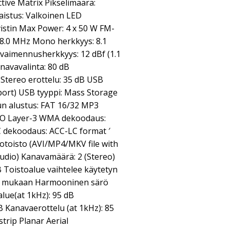
tive Matrix Pikselimäärä:
laistus: Valkoinen LED
istin Max Power: 4 x 50 W FM-
08.0 MHz Mono herkkyys: 8.1
 vaimennusherkkyys: 12 dBf (1.1
navavalinta: 80 dB
Stereo erottelu: 35 dB USB
ort) USB tyyppi: Mass Storage
un alustus: FAT 16/32 MP3
O Layer-3 WMA dekoodaus:
dekoodaus: ACC-LC format ′
deotoisto (AVI/MP4/MKV file with
dio) Kanavamäärä: 2 (Stereo)
B Toistoalue vaihtelee käytetyn
an mukaan Harmooninen särö
lue(at 1kHz): 95 dB
 Kanavaerottelu (at 1kHz): 85
trip Planar Aerial