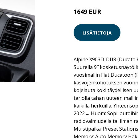
1649 EUR
LISÄTIETOJA
Alpine X903D-DU8 (Ducato 8)
Suurella 9″ kosketusnäytöllä
vuosimallin Fiat Ducatoon (F
kasvojenkohotuksen vuonn
kojelauta koki täydellisen u
tarjolla tähän uuteen malliin
kaikilla herkuilla. Yhteensop
2022→ Huom: Sopii autoihin,
radiovalmiudella tai ilman r
Muistipaika: Preset Stations
Memory: Auto Memory Haku