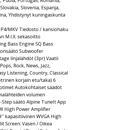
 Puola, Portugali, Romania,
Slovakia, Slovenia, Espanja,
raina, Yhdistynyt kuningaskunta
4/MKV Tiedosto / kansiohaku
 M.I.X. sekasoitto
ing Bass Engine SQ Bass
sonsäätö Subwoofer
ge linjalähdöt (3pr) Vaatii
 Pops, Rock, News, Jazz,
asy Listening, Country, Classical
rinen korjain etu/taka) 6
otimet Autokohtaiset säädöt
malähteiden volumen
-Step säätö Alpine TuneIt App
 W High Power Amplifier
9′′ kapasitiivinen WVGA High
it Screen: Vasen / Oikea