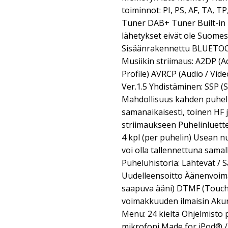
toiminnot: PI, PS, AF, TA,
Tuner DAB+ Tuner Built-i
lähetykset eivät ole Suo
Sisäänrakennettu BLUETOO
Musiikin striimaus: A2DP (A
Profile) AVRCP (Audio / Vid
Ver.1.5 Yhdistäminen: SSP (
Mahdollisuus kahden puheli
samanaikaisesti, toinen HF 
striimaukseen Puhelinluette
4 kpl (per puhelin) Usean n
voi olla tallennettuna sama
Puheluhistoria: Lähtevät / 
Uudelleensoitto Äänenvoim
saapuva ääni) DTMF (Touch
voimakkuuden ilmaisin Aku
Menu: 24 kieltä Ohjelmisto p
mikrofoni Made for iPod® 