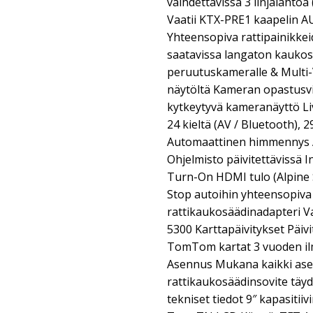
vaihdettavissa 3 linjalähtöä
Vaatii KTX-PRE1 kaapelin AU
Yhteensopiva rattipainikke
saatavissa langaton kaukos
peruutuskameralle & Multi-
näytöltä Kameran opastusvi
kytkeytyvä kameranäyttö Li
24 kieltä (AV / Bluetooth), 2
Automaattinen himmennys A
Ohjelmisto päivitettävissä 
Turn-On HDMI tulo (Alpine S
Stop autoihin yhteensopiv
rattikaukosäädinadapteri V
5300 Karttapäivitykset Päivi
TomTom kartat 3 vuoden ilm
Asennus Mukana kaikki asen
rattikaukosäädinsovite täy
tekniset tiedot 9″ kapasiti