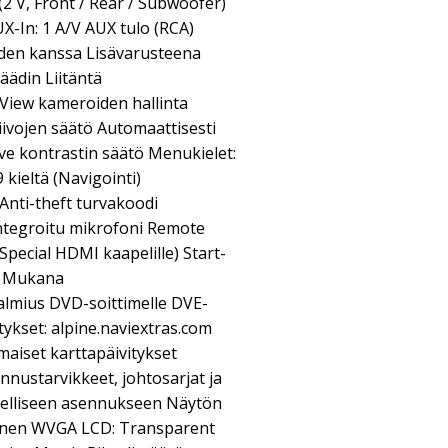
 (2 V, Front / Rear / Subwoofer)
X-In: 1 A/V AUX tulo (RCA)
iden kanssa Lisävarusteena
äädin Liitäntä
View kameroiden hallinta
ivojen säätö Automaattisesti
ve kontrastin säätö Menukielet:
9 kieltä (Navigointi)
nti-theft turvakoodi
Integroitu mikrofoni Remote
pecial HDMI kaapelille) Start-
a Mukana
almius DVD-soittimelle DVE-
tykset: alpine.naviextras.com
aiset karttapäivitykset
nustarvikkeet, johtosarjat ja
delliseen asennukseen Näytön
ivinen WVGA LCD: Transparent