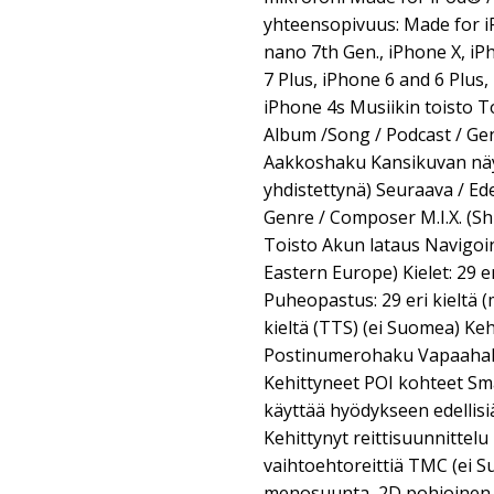
yhteensopivuus: Made for iP
nano 7th Gen., iPhone X, iP
7 Plus, iPhone 6 and 6 Plus,
iPhone 4s Musiikin toisto Toi
Album /Song / Podcast / Ge
Aakkoshaku Kansikuvan näyt
yhdistettynä) Seuraava / Edel
Genre / Composer M.I.X. (Shu
Toisto Akun lataus Navigoi
Eastern Europe) Kielet: 29 e
Puheopastus: 29 eri kieltä 
kieltä (TTS) (ei Suomea) Ke
Postinumerohaku Vapaahaku
Kehittyneet POI kohteet Sm
käyttää hyödykseen edellisiä
Kehittynyt reittisuunnittelu 
vaihtoehtoreittiä TMC (ei 
menosuunta, 2D pohjoinen y