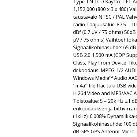
Type TN LCD Käyttö: TFT Ac
1,152,000 (800 x 3 x 480) Va
taustavalo NTSC / PAL Vahv
radio Taajuusalue: 87.5 – 1
dBf (0.7 µV / 75 ohms) 50dB
µV / 75 ohms) Vaihtoehtoka
Signaalikohinasuhde: 65 dB 
USB 2.0 1,500 mA (CDP Supp
Class, Play From Device Tik
dekoodaus: MPEG-1/2 AUDI
Windows Media™ Audio AAC 
′.m4a′′ file Flac tuki USB vi
H.264 Video and MP3/AAC Au
Toistoalue: 5 – 20k Hz ±1 d
enkoodauksen ja bittivirr
(1kHz): 0.008% Dynamiikka-a
Signaalikohinasuhde: 100 dB
dB GPS GPS Antenni: Micro-s