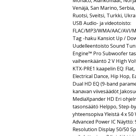
Monaco, Alankomaat, Norja,
Venäjä, San Marino, Serbia, 
Ruotsi, Sveitsi, Turkki, Uk
USB Audio- ja videotoisto:
FLAC/MP3/WMA/AAC/AVI/MP
Tag -haku Kansiot Up / Down
Uudelleentoisto Sound Tun
Engine™ Pro Subwoofer ta
vaiheenkääntö 2 V High Volta
KTX-PRE1 kaapelin EQ: Flat,
Electrical Dance, Hip Hop, E
Dual HD EQ (9-band paramet
kanavan viivesäädöt Jakosu
MediaXpander HD Eri ohjel
tasonsäätö Helppo, Step-by
yhteensopiva Yleistä 4 x 50
Advanced Power IC Näyttö: 
Resolution Display 50/50 Spl