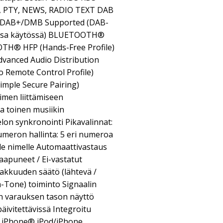
 TP, PTY, NEWS, RADIO TEXT DAB
n DAB+/DMB Supported (DAB-
messa käytössä) BLUETOOTH®
TH® HFP (Hands-Free Profile)
dvanced Audio Distribution
eo Remote Control Profile)
Simple Secure Pairing)
men liittämiseen
ja toinen musiikin
lon synkronointi Pikavalinnat:
umeron hallinta: 5 eri numeroa
lle nimelle Automaattivastaus
Saapuneet / Ei-vastatut
akkuuden säätö (lähtevä /
-Tone) toiminto Signaalin
n varauksen tason näyttö
äivitettävissä Integroitu
/ iPhone® iPod/iPhone