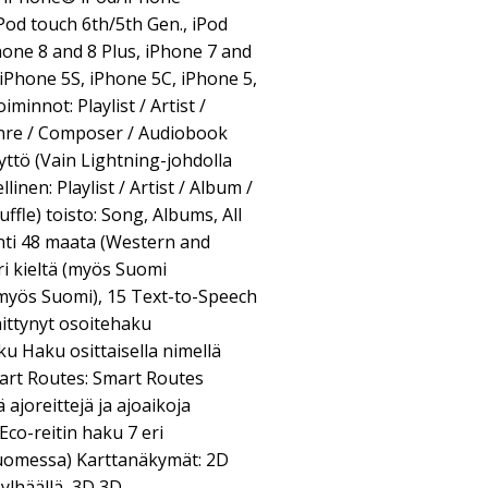
od touch 6th/5th Gen., iPod
hone 8 and 8 Plus, iPhone 7 and
 iPhone 5S, iPhone 5C, iPhone 5,
minnot: Playlist / Artist /
nre / Composer / Audiobook
tö (Vain Lightning-johdolla
linen: Playlist / Artist / Album /
ffle) toisto: Song, Albums, All
nti 48 maata (Western and
ri kieltä (myös Suomi
(myös Suomi), 15 Text-to-Speech
hittynyt osoitehaku
 Haku osittaisella nimellä
art Routes: Smart Routes
 ajoreittejä ja ajoaikoja
Eco-reitin haku 7 eri
Suomessa) Karttanäkymät: 2D
lhäällä, 3D 3D