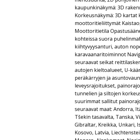
kaupunkinäkymä: 3D rakenn
Korkeusnäkymä: 3D kartat k
moottoritieliittymät Kaistao
Moottoritietila Opastusään
kohteissa suora puhelinmahd
kiihtyvyysanturi, auton no
karavaanaritoiminnot Navi
seuraavat seikat reittilaske
autojen kieltoalueet, U-kää
peräkärryjen ja asuntovaunu
leveysrajoitukset, painorajo
tunnelien ja siltojen korkeus
suurimmat sallitut painoraj
seuraavat maat: Andorra, Itä
Tšekin tasavalta, Tanska, V
Gibraltar, Kreikka, Unkari, Is
Kosovo, Latvia, Liechtenste