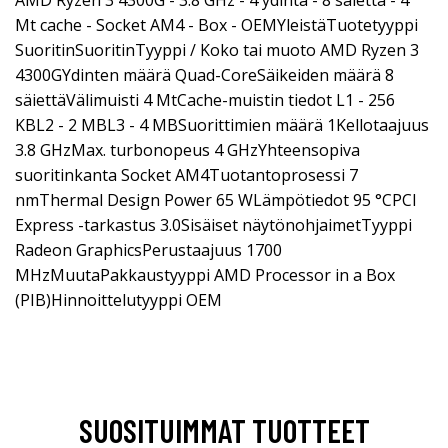
AMD Ryzen 3 4300G - 3.8 GHz - 4 ydintä - 8 säiettä - 4
Mt cache - Socket AM4 - Box - OEMYleistäTuotetyyppi
SuoritinSuoritinTyyppi / Koko tai muoto AMD Ryzen 3
4300GYdinten määrä Quad-CoreSäikeiden määrä 8
säiettäVälimuisti 4 MtCache-muistin tiedot L1 - 256
KBL2 - 2 MBL3 - 4 MBSuorittimien määrä 1Kellotaajuus
3.8 GHzMax. turbonopeus 4 GHzYhteensopiva
suoritinkanta Socket AM4Tuotantoprosessi 7
nmThermal Design Power 65 WLämpötiedot 95 °CPCI
Express -tarkastus 3.0Sisäiset näytönohjaimetTyyppi
Radeon GraphicsPerustaajuus 1700
MHzMuutaPakkaustyyppi AMD Processor in a Box
(PIB)Hinnoittelutyyppi OEM
SUOSITUIMMAT TUOTTEET