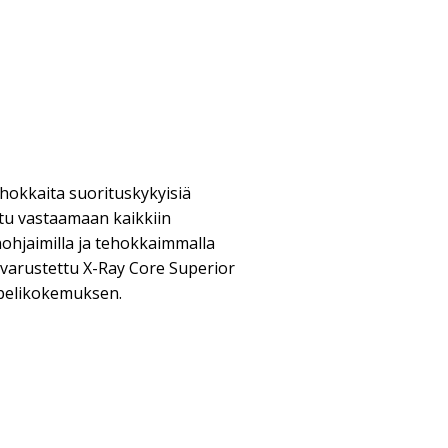
hokkaita suorituskykyisiä
ltu vastaamaan kaikkiin
nohjaimilla ja tehokkaimmalla
 varustettu X-Ray Core Superior
 pelikokemuksen.