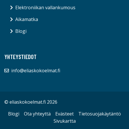
Elektroniikan vallankumous
Aikamatka
Blogi
YHTEYSTIEDOT
info@eliaskokoelmat.fi
© eliaskokoelmat.fi 2026
Blogi
Ota yhteyttä
Evästeet
Tietosuojakäytäntö
Sivukartta