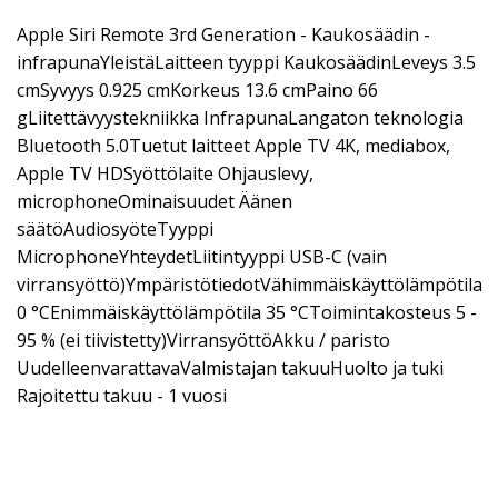
Apple Siri Remote 3rd Generation - Kaukosäädin -
infrapunaYleistäLaitteen tyyppi KaukosäädinLeveys 3.5
cmSyvyys 0.925 cmKorkeus 13.6 cmPaino 66
gLiitettävyystekniikka InfrapunaLangaton teknologia
Bluetooth 5.0Tuetut laitteet Apple TV 4K, mediabox,
Apple TV HDSyöttölaite Ohjauslevy,
microphoneOminaisuudet Äänen
säätöAudiosyöteTyyppi
MicrophoneYhteydetLiitintyyppi USB-C (vain
virransyöttö)YmpäristötiedotVähimmäiskäyttölämpötila
0 °CEnimmäiskäyttölämpötila 35 °CToimintakosteus 5 -
95 % (ei tiivistetty)VirransyöttöAkku / paristo
UudelleenvarattavaValmistajan takuuHuolto ja tuki
Rajoitettu takuu - 1 vuosi